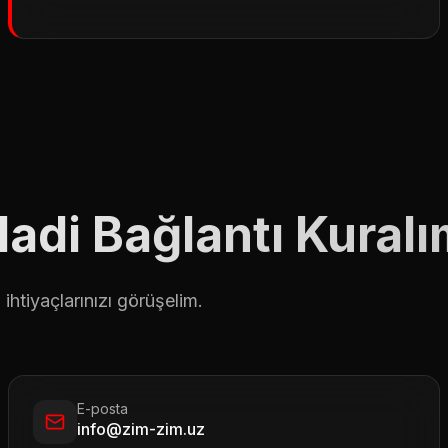
adi Bağlantı Kural
htiyaçlarınızı görüşelim.
E-posta
info@zim-zim.uz