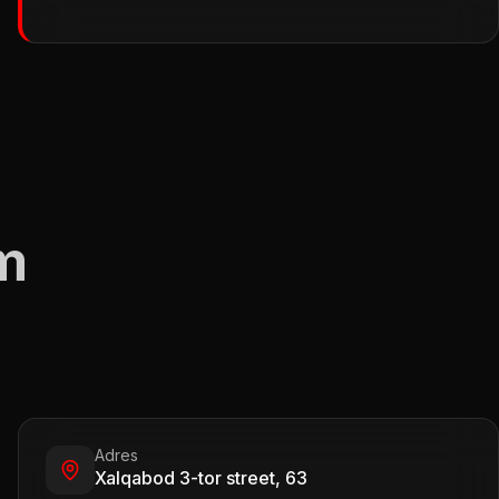
ım
Adres
Xalqabod 3-tor street, 63