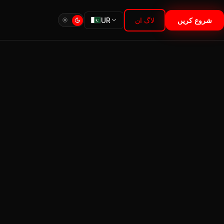
شروع کریں
لاگ ان
UR