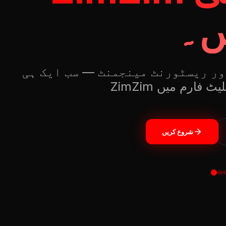
ں۔
ور ریسٹورنٹ مینجمنٹ — سب ایک ہی
ZimZi پلیٹ فارم میں
شروع کریں