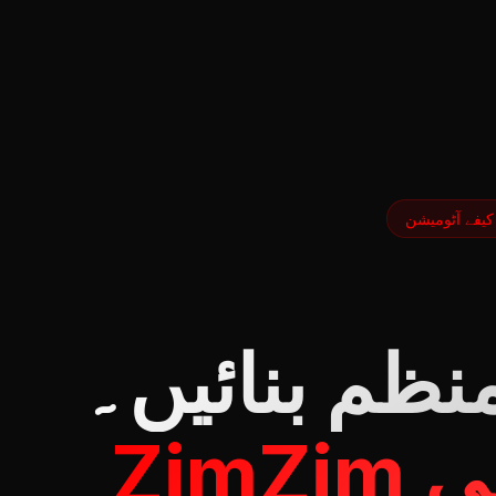
کیفے آٹومیشن
منظم بنائیں۔
ZimZim کے ساتھ ترقی