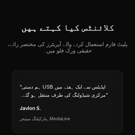
کلائنٹس کیا کہتے ہیں
پلیٹ فارم استعمال کرنے والے آپریٹرز کی مختصر رائے،
حقیقی ورک فلو میں۔
ہم دستی USB اپڈیٹس سے ایک ہفتے میں
“
”
مرکزی شیڈولنگ کی طرف منتقل ہو گئے۔
Javlon S.
MediaLine
,
مارکیٹنگ مینیجر