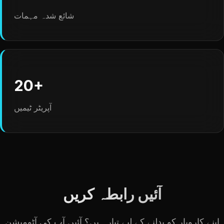
شائع شدہ مہمات
20+
آپریٹر ٹیمیں
آئیں رابطہ کریں
اپنے کاروبار کو بدلنے کے لیے تیار ہیں؟ آئیں آپ کی آٹومیشن