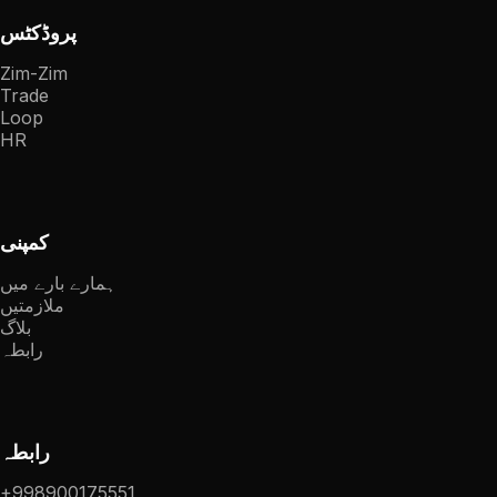
پروڈکٹس
Zim-Zim
Trade
Loop
HR
کمپنی
ہمارے بارے میں
ملازمتیں
بلاگ
رابطہ
رابطہ
+998900175551