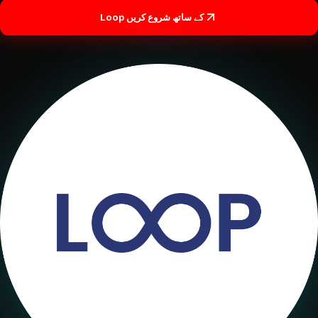
لاگ ان
Loop کے ساتھ شروع کریں
شروع کریں