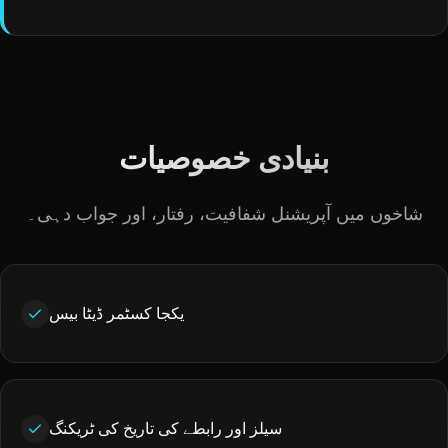
بنیادی خصوصیات
شاخوں میں آپریشنل شفافیت، رفتار، اور جواب دہی۔
یکجا کسٹمر ڈیٹا بیس
سیلز اور رابطے کی تاریخ کی ٹریکنگ