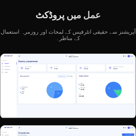
عمل میں پروڈکٹ
آپریشنز سے حقیقی انٹرفیس کے لمحات اور روزمرہ استعمال
کے مناظر۔