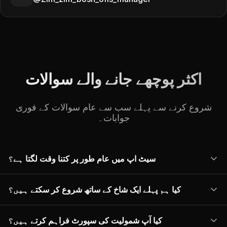
اکثر پوچھے جانے والے سوالات
شروع کرنے سے پہلے سب سے عام سوالات کے فوری
جوابات۔
سیٹ اپ میں عام طور پر کتنا وقت لگتا ہے؟
کیا ہم پہلے ایک شاخ کے ساتھ شروع کر سکتے ہیں؟
کیا آپ شمولیت کی سپورٹ فراہم کرتے ہیں؟