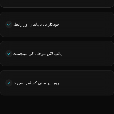
خودکار یاد دہانیاں اور رابطہ
پائپ لائن مرحلے کی مینجمنٹ
رویے پر مبنی کسٹمر بصیرت