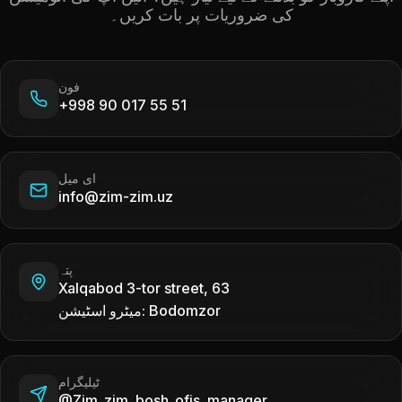
کی ضروریات پر بات کریں۔
فون
+998 90 017 55 51
ای میل
info@zim-zim.uz
پتہ
Xalqabod 3-tor street, 63
میٹرو اسٹیشن: Bodomzor
ٹیلیگرام
@Zim_zim_bosh_ofis_manager