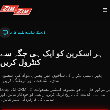
ڈیجیٹل سائنیج پلیٹ فارم
ہر اسکرین کو ایک ہی جگہ سے
کنٹرول کریں
بغیر دستی تکرار کے شاخوں میں بصری مواد کی منصوبہ
اردو
بندی، اشاعت، اور ٹریکنگ کریں۔
UZ
RU
EN
Loop ایک CRM پر مرکوز حل ہے جو مضبوط کسٹمر مشغولیت کے
لیے ہے۔ کلائنٹ کی تاریخ ٹریک کریں، رابطے کو خودکار بنائیں، اور
TR
UR
ZH
تبدیلی کی کارکردگی بہتر بنائیں۔