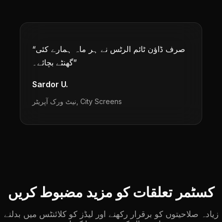
صرف ڈاؤن ٹائم الرٹس نے ہر ماہ ہمارے کئی
“
”
گھنٹے بچائے۔
Sardor U.
City Screens
,
نیٹ ورک آپریٹر
کسٹمر تعلقات کو مزید مضبوط کریں
زیادہ صلاحیتوں کو برقرار رکھنے اور لیڈز کو کلائنٹس میں بدلنے