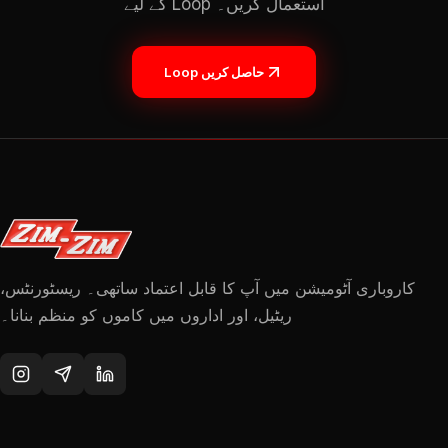
کے لیے Loop استعمال کریں۔
Loop حاصل کریں
کاروباری آٹومیشن میں آپ کا قابل اعتماد ساتھی۔ ریسٹورنٹس،
ریٹیل، اور اداروں میں کاموں کو منظم بنانا۔